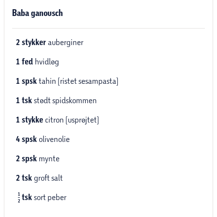
Baba ganousch
2
stykker
auberginer
1
fed
hvidløg
1
spsk
tahin (ristet sesampasta)
1
tsk
stødt spidskommen
1
stykke
citron (usprøjtet)
4
spsk
olivenolie
2
spsk
mynte
2
tsk
groft salt
1
tsk
sort peber
2