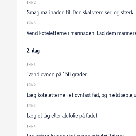
TRIN 2
Smag marinaden til. Den skal være sød og stærk.
TRIN 3
Vend koteletterne i marinaden. Lad dem marinere
2. dag
TRIN 1
Tænd ovnen på 150 grader.
TRIN 2
Læg koteletterne i et ovnfast fad, og hæld æbleju
TRIN 3
Læg et låg eller alufolie på fadet.
TRIN 4