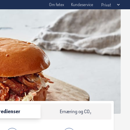
Om føtex
Kundeservice
redienser
Ernæring og CO₂