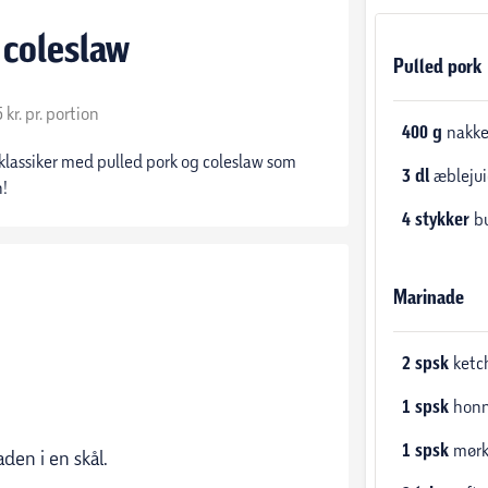
 coleslaw
Pulled pork
 kr. pr. portion
400
g
nakke
klassiker med pulled pork og coleslaw som
3
dl
æblejui
n!
4
stykker
b
Marinade
2
spsk
ketc
1
spsk
hon
1
spsk
mørk
den i en skål.