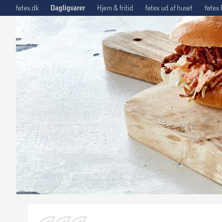
føtex.dk
Dagligvarer
Hjem & fritid
føtex ud af huset
føtex 
Tilbage til opskrifter