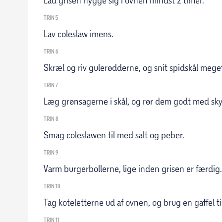
Lad grisen hygge sig i ovnen mindst 2 timer.
TRIN 5
Lav coleslaw imens.
TRIN 6
Skræl og riv gulerødderne, og snit spidskål meget
TRIN 7
Læg grønsagerne i skål, og rør dem godt med sky
TRIN 8
Smag coleslawen til med salt og peber.
TRIN 9
Varm burgerbollerne, lige inden grisen er færdig.
TRIN 10
Tag koteletterne ud af ovnen, og brug en gaffel t
TRIN 11