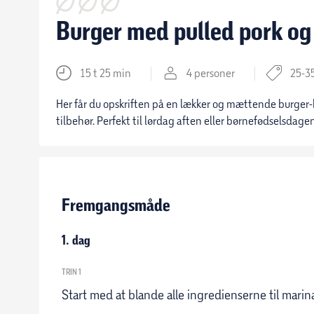
Burger med pulled pork og
15 t 25 min
4 personer
25-35
Her får du opskriften på en lækker og mættende burger-
tilbehør. Perfekt til lørdag aften eller børnefødselsdage
Fremgangsmåde
1. dag
TRIN 1
Start med at blande alle ingredienserne til marina