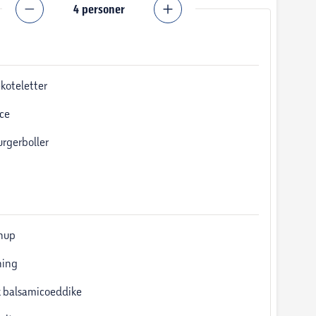
4
personer
koteletter
ce
urgerboller
hup
ning
 balsamicoeddike