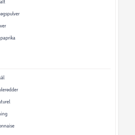
alt
løgspulver
ver
 paprika
kål
ulerødder
aturel
ning
nnaise