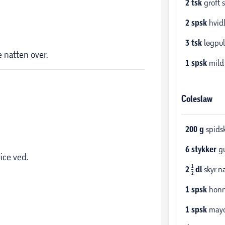
2
tsk
groft s
2
spsk
hvid
3
tsk
løgpul
 natten over.
1
spsk
mild
Coleslaw
200
g
spids
6
stykker
g
ice ved.
1
2
dl
skyr n
2
1
spsk
hon
1
spsk
mayo