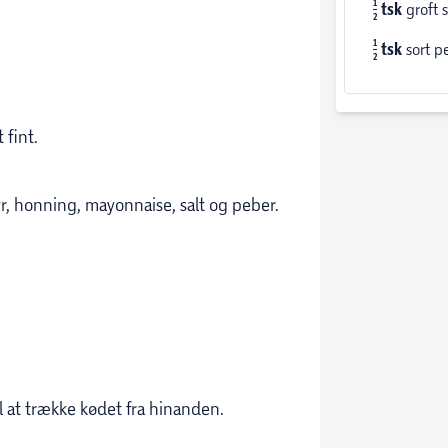
1
tsk
groft s
2
1
tsk
sort p
2
 fint.
r, honning, mayonnaise, salt og peber.
il at trække kødet fra hinanden.