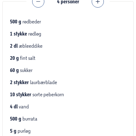
4
personer
500
g
rødbeder
1
stykke
rødløg
2
dl
æbleeddike
20
g
fint salt
60
g
sukker
2
stykker
laurbærblade
10
stykker
sorte peberkorn
4
dl
vand
500
g
burrata
5
g
purløg