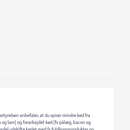
restyrelsen anbefaler, at du spiser mindre kød fra
ris og lam) og forarbejdet kød (fx pålæg, bacon og
fordel udskifte kødet med fx fuldkornsprodukter og