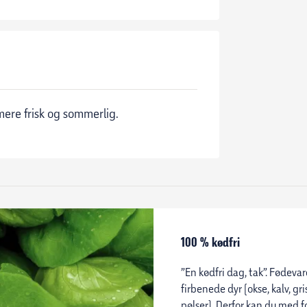
 mere frisk og sommerlig.
100 % kødfri
”En kødfri dag, tak”. Fødeva
firbenede dyr (okse, kalv, g
pølser). Derfor kan du med 