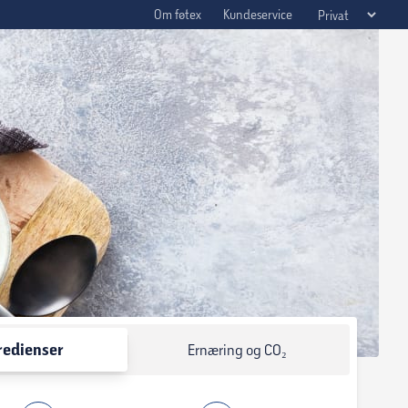
Om føtex
Kundeservice
redienser
Ernæring og CO₂