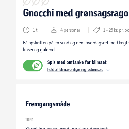
Gnocchi med grønsagsrago
1 t
4 personer
1 - 25 kr. pr. p
Få opskriften på en sund og nem hverdagsret med kogte
linser og gulerod.
Spis med omtanke for klimaet
Fuld af klimavenlige ingredienser.
Fremgangsmåde
TRIN 1
Skræl løg og gulerod, og skær dem fint.