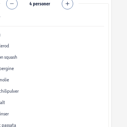
4
personer
r
g
lerod
øn squash
bergine
nolie
chilipulver
alt
inser
 passata