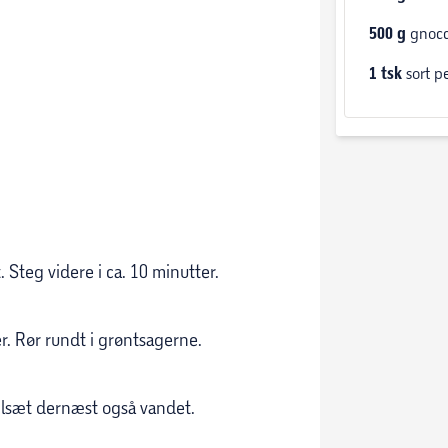
500
g
gnocc
1
tsk
sort p
. Steg videre i ca. 10 minutter.
er. Rør rundt i grøntsagerne.
Tilsæt dernæst også vandet.