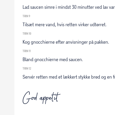
Lad saucen simre i mindst 30 minutter ved lav va
TRIN 9
Tilsæt mere vand, hvis retten virker udtørret.
TRIN 10
Kog gnocchierne efter anvisninger på pakken.
TRIN 11
Bland gnocchierne med saucen.
TRIN 12
Servér retten med et lækkert stykke brød og en fri
God appetit