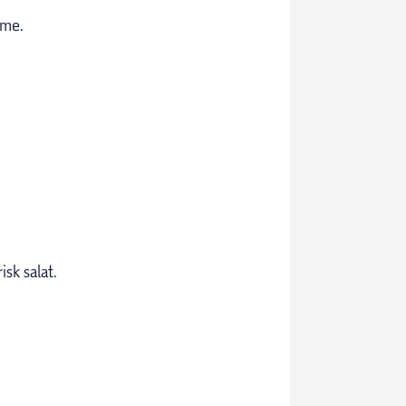
rme.
sk salat.