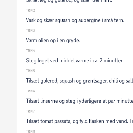
TRIN 2
Vask og skær squash og aubergine i små tern.
TRIN 3
Varm olien op i en gryde.
TRIN 4
Steg løget ved middel varme i ca. 2 minutter.
TRIN 5
Tilsæt gulerod, squash og grøntsager, chili og salt
TRIN 6
Tilsæt linserne og steg i yderligere et par minutt
TRIN 7
Tilsæt tomat passata, og fyld flasken med vand. 
TRIN 8