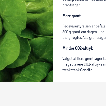
grøntsager.
Mere grønt
Fødevarestyrelsen anbefaler,
600 g grønt om dagen – helst
bælgfrugter. Alle grøntsager t
Mindre CO2-aftryk
Valget af flere grøntsager 
meget lavere CO2-aftryk s
tænketank Concito.