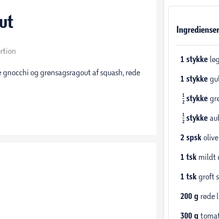
ut
Ingrediense
ortion
1
stykke
lø
 gnocchi og grønsagsragout af squash, røde
1
stykke
gu
1
stykke
gr
2
1
stykke
au
2
2
spsk
olive
1
tsk
mildt 
1
tsk
groft s
200
g
røde l
300
g
tomat