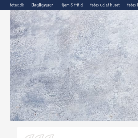
føtex.dk
Dagligvarer
Hjem & fritid
føtex ud af huset
føtex 
Tilbage til opskrifter