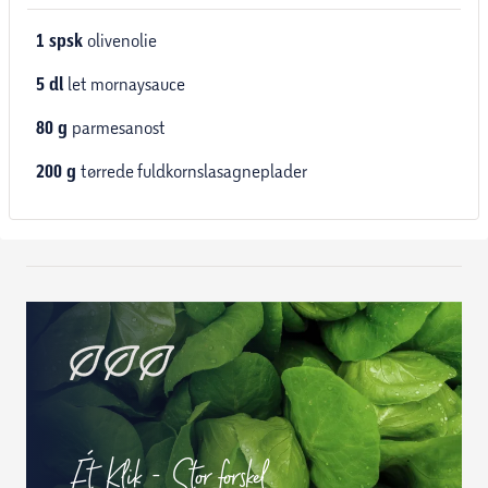
1
spsk
olivenolie
5
dl
let mornaysauce
80
g
parmesanost
200
g
tørrede fuldkornslasagneplader
Ét Klik - Stor forskel