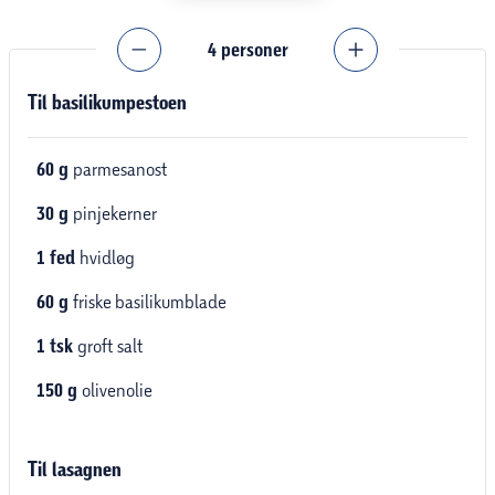
4
personer
Til basilikumpestoen
60
g
parmesanost
30
g
pinjekerner
1
fed
hvidløg
60
g
friske basilikumblade
1
tsk
groft salt
150
g
olivenolie
Til lasagnen