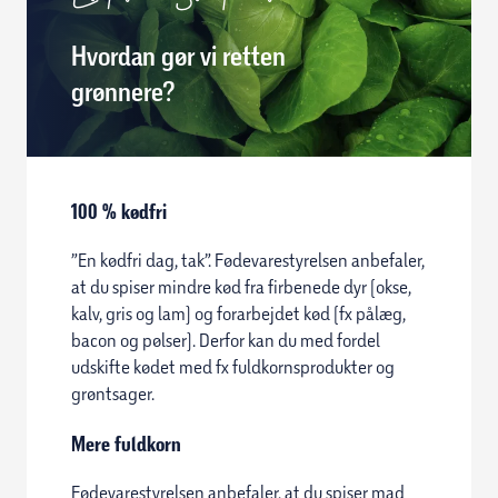
Hvordan gør vi retten
grønnere?
100 % kødfri
”En kødfri dag, tak”. Fødevarestyrelsen anbefaler,
at du spiser mindre kød fra firbenede dyr (okse,
kalv, gris og lam) og forarbejdet kød (fx pålæg,
bacon og pølser). Derfor kan du med fordel
udskifte kødet med fx fuldkornsprodukter og
grøntsager.
Mere fuldkorn
Fødevarestyrelsen anbefaler, at du spiser mad