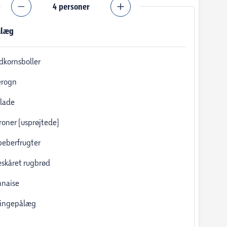
4
personer
ålæg
ldkornsboller
erogn
lade
troner (usprøjtede)
peberfrugter
eskåret rugbrød
naise
lingepålæg