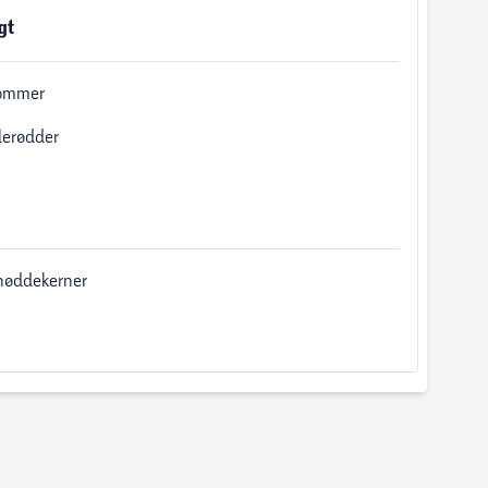
gt
ommer
lerødder
nøddekerner