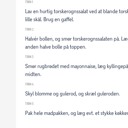
TRIN 1
Lav en hurtig torskerognssalat ved at blande tors
lille skål. Brug en gaffel.
TRIN 2
Halvér bollen, og smør torskerognssalaten på. Læ
anden halve bolle på toppen.
TRIN 3
Smør rugbrødet med mayonnaise, læg kyllingepå
midten.
TRIN 4
Skyl blomme og gulerod, og skræl guleroden.
TRIN 5
Pak hele madpakken, og læg evt. et stykke køkke