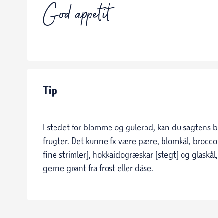
God appetit
Tip
I stedet for blomme og gulerod, kan du sagtens 
frugter. Det kunne fx være pære, blomkål, broccoli
fine strimler), hokkaidogræskar (stegt) og glaskål,
gerne grønt fra frost eller dåse.