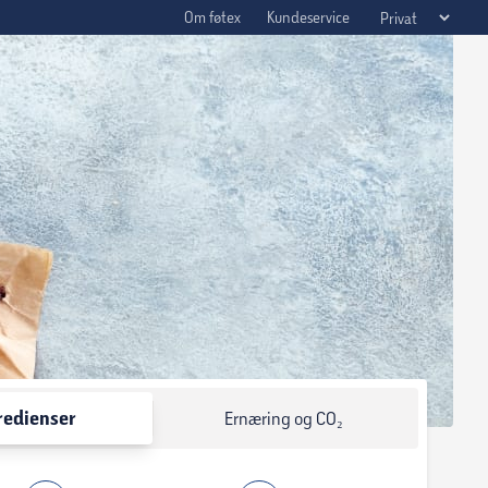
Om føtex
Kundeservice
redienser
Ernæring og CO₂