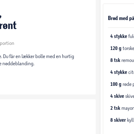
,
Brød med p
rønt
4
stykke
fu
. portion
120
g
torsk
 Du får en lækker bolle med en hurtig
8
tsk
remou
de nøddeblanding.
4
stykke
ci
100
g
røde 
4
skive
skiv
2
tsk
mayon
8
skiver
kyl