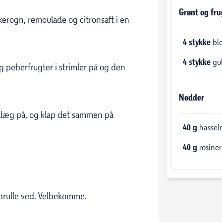
Grønt og fru
kerogn, remoulade og citronsaft i en
4
stykke
bl
4
stykke
gu
g peberfrugter i strimler på og den
Nødder
læg på, og klap det sammen på
40
g
hassel
40
g
rosiner
nrulle ved. Velbekomme.