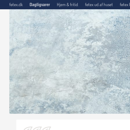
føtex.dk
Dagligvarer
Hjem & fritid
føtex ud af huset
føtex 
Tilbage til opskrifter