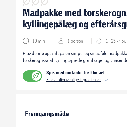
Madpakke med torskerogn
kyllingepålæg og efterårsg
10 min
1 person
1 - 25 kr. pr
Prøv denne opskrift på en simpel og smagfuld madpakke.
torskerognssalat, kylling, sprøde grøntsager og knasen
Spis med omtanke for klimaet
Fuld af klimavenlige ingredienser.
Fremgangsmåde