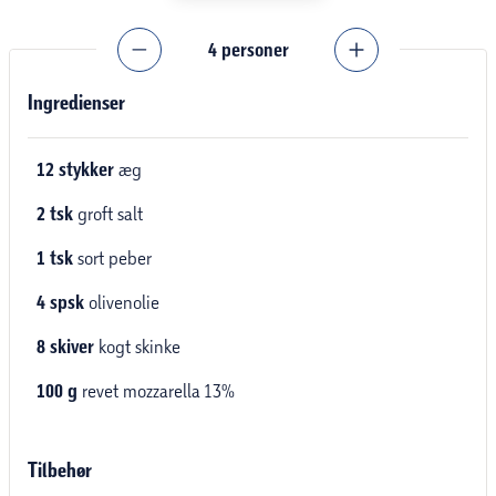
4
personer
Ingredienser
12
stykker
æg
2
tsk
groft salt
1
tsk
sort peber
4
spsk
olivenolie
8
skiver
kogt skinke
100
g
revet mozzarella 13%
Tilbehør