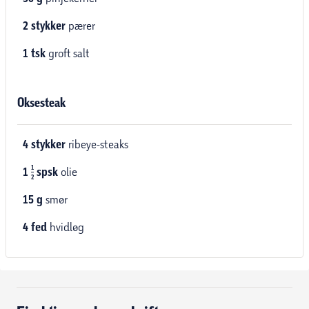
2
stykker
pærer
1
tsk
groft salt
Oksesteak
4
stykker
ribeye-steaks
1
1
spsk
olie
2
15
g
smør
4
fed
hvidløg