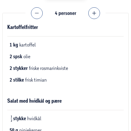
4
personer
Kartoffelfritter
1
kg
kartoffel
2
spsk
olie
2
stykker
friske rosmarinkviste
2
stilke
frisk timian
Salat med hvidkål og pære
1
stykke
hvidkål
2
50
g
pinjekerner