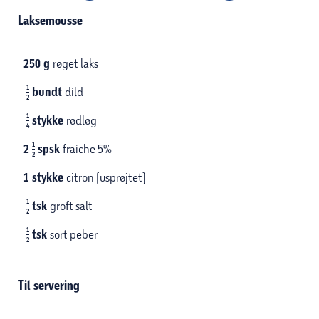
Laksemousse
250
g
røget laks
1
bundt
dild
2
1
stykke
rødløg
4
1
2
spsk
fraiche 5%
2
1
stykke
citron (usprøjtet)
1
tsk
groft salt
2
1
tsk
sort peber
2
Til servering