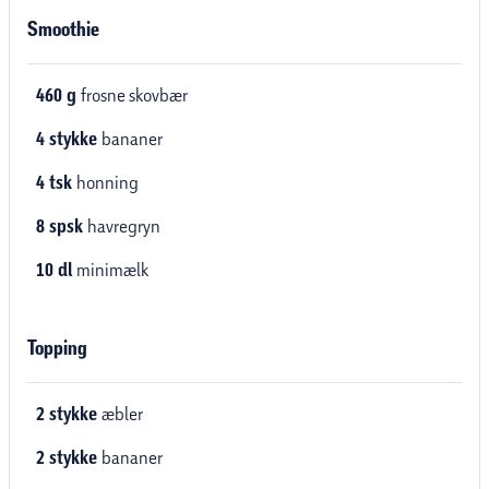
Smoothie
460
g
frosne skovbær
4
stykke
bananer
4
tsk
honning
8
spsk
havregryn
10
dl
minimælk
Topping
2
stykke
æbler
2
stykke
bananer