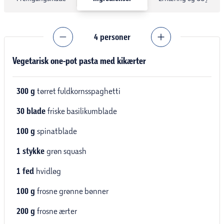
4
personer
Vegetarisk one-pot pasta med kikærter
300
g
tørret fuldkornsspaghetti
30
blade
friske basilikumblade
100
g
spinatblade
1
stykke
grøn squash
1
fed
hvidløg
100
g
frosne grønne bønner
200
g
frosne ærter