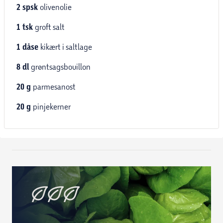
2
spsk
olivenolie
1
tsk
groft salt
1
dåse
kikært i saltlage
8
dl
grøntsagsbouillon
20
g
parmesanost
20
g
pinjekerner