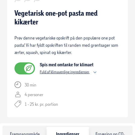
Vegetarisk one-pot pasta med
kikærter
Prøv denne vegetariske opskrift på den populære one pot
pasta! Vi har fyldt opskriften til randen med grøntsager som
ærter, squash, spinat og kikærter.
Spis med omtanke for klimaet
Fuld af klimavenlige ingredienser.
30 min
4 personer
1 - 25 kr. pr. portion
Fremgangsmåde
Ingredienser
Ernæring og CO₂